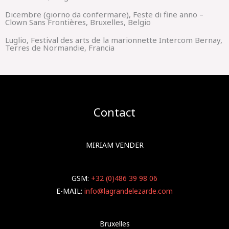
Dicembre (giorno da confermare), Feste di fine anno –
Clown Sans Frontières, Bruxelles, Belgio
Luglio, Festival des arts de la marionnette Intercom Bernay,
Terres de Normandie, Francia
Contact
MIRIAM VENDER
GSM:
+32 (0)486 39 98 06
E-MAIL:
info@lagrandelezarde.com
Bruxelles