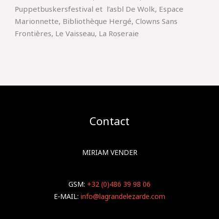
Puppetbuskersfestival et l’asbl De Wolk, Espace
Marionnette, Bibliothèque Hergé, Clowns Sans
Frontières, Le Vaisseau, La Roseraie
Contact
MIRIAM VENDER
GSM:
+32 (0)486 39 98 06
E-MAIL:
info@lagrandelezarde.com